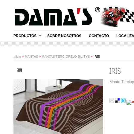
PRODUCTOS
SOBRE NOSOTROS
CONTACTO
LOCALIZ
Inicio
>
MANTAS
>
MANTAS TERCIOPELO BILITYS
>
IRIS
IRIS
Manta Terciop