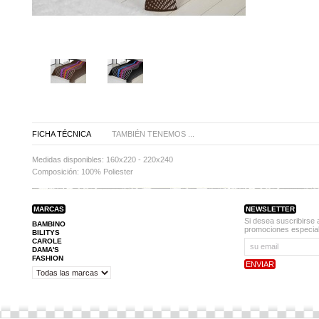
FICHA TÉCNICA
TAMBIÉN TENEMOS ...
Medidas disponibles:
160x220 - 220x240
Composición:
100% Poliester
MARCAS
NEWSLETTER
Si desea suscribirse 
BAMBINO
promociones especial
BILITYS
CAROLE
DAMA'S
FASHION