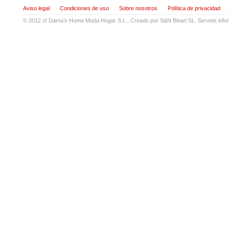
Aviso legal
Condiciones de uso
Sobre nosotros
Política de privacidad
© 2012 ///
Dama’s Home Moda Hogar S.L.
, Creado por
S&N Binari SL. Serveis info