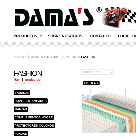
PRODUCTOS
SOBRE NOSOTROS
CONTACTO
LOCALIZ
Inicio
>
SÁBANAS
>
SÁBANAS TÉRMICAS
>
FASHION
FASHION
Hay
6
productos
Sábanas Térmicas
MODENA
SÁBANAS
DUVET ESTAMPADOS
MANTAS
COMPLEMENTOS HOGAR
PROTECTORES COLCHÓN
FUNDAS