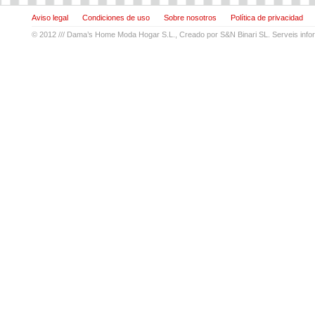
Aviso legal
Condiciones de uso
Sobre nosotros
Política de privacidad
© 2012 ///
Dama’s Home Moda Hogar S.L.
, Creado por
S&N Binari SL. Serveis info