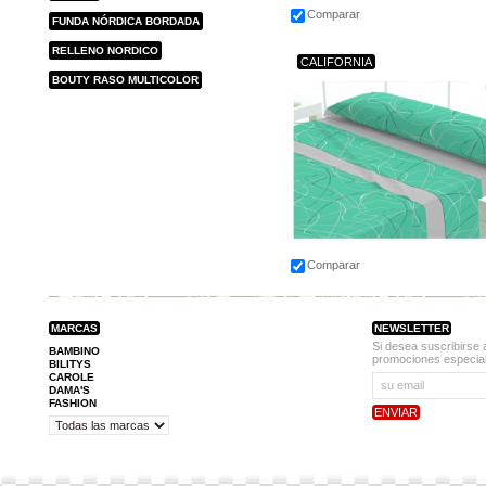
Comparar
FUNDA NÓRDICA BORDADA
RELLENO NORDICO
CALIFORNIA
BOUTY RASO MULTICOLOR
Comparar
MARCAS
NEWSLETTER
Si desea suscribirse 
BAMBINO
promociones especial
BILITYS
CAROLE
DAMA'S
FASHION