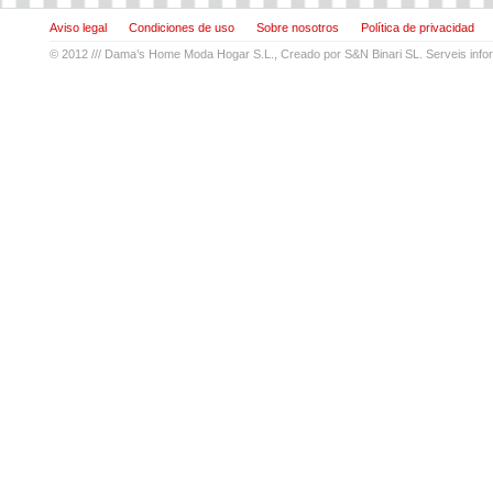
Aviso legal
Condiciones de uso
Sobre nosotros
Política de privacidad
© 2012 ///
Dama’s Home Moda Hogar S.L.
, Creado por
S&N Binari SL. Serveis info