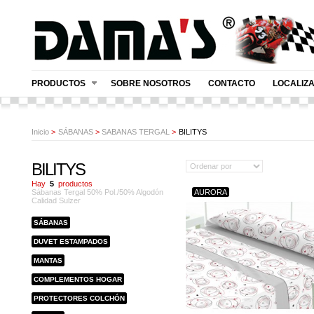
PRODUCTOS
SOBRE NOSOTROS
CONTACTO
LOCALIZ
Inicio
>
SÁBANAS
>
SABANAS TERGAL
>
BILITYS
BILITYS
Hay
5
productos
Sábanas Tergal 50% Pol./50% Algodón
AURORA
Calidad Sulzer
SÁBANAS
DUVET ESTAMPADOS
MANTAS
COMPLEMENTOS HOGAR
PROTECTORES COLCHÓN