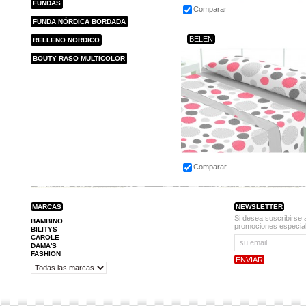
FUNDAS
Comparar
FUNDA NÓRDICA BORDADA
BELEN
RELLENO NORDICO
BOUTY RASO MULTICOLOR
Comparar
MARCAS
NEWSLETTER
Si desea suscribirse 
BAMBINO
promociones especial
BILITYS
CAROLE
DAMA'S
FASHION