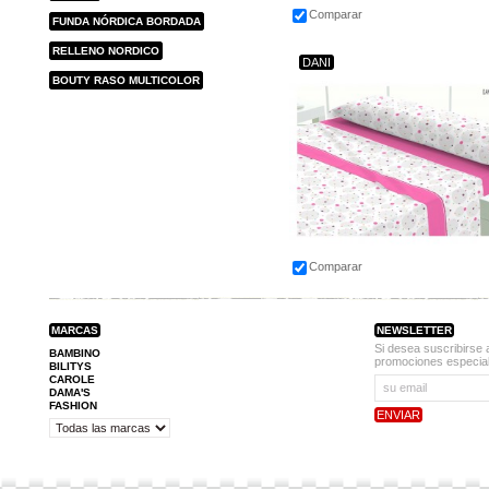
Comparar
FUNDA NÓRDICA BORDADA
RELLENO NORDICO
DANI
BOUTY RASO MULTICOLOR
Comparar
MARCAS
NEWSLETTER
Si desea suscribirse 
BAMBINO
promociones especial
BILITYS
CAROLE
DAMA'S
FASHION