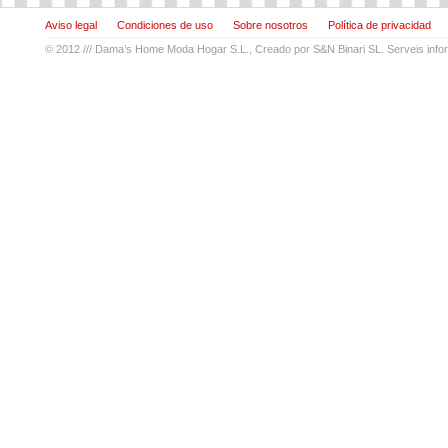
Aviso legal
Condiciones de uso
Sobre nosotros
Política de privacidad
© 2012 ///
Dama’s Home Moda Hogar S.L.
, Creado por
S&N Binari SL. Serveis info