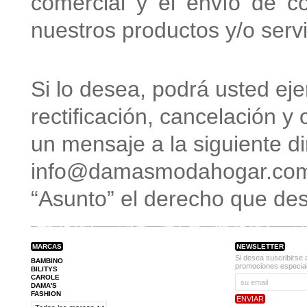
comercial y el envío de c
nuestros productos y/o servi
Si lo desea, podrá usted eje
rectificación, cancelación y
un mensaje a la siguiente di
info@damasmodahogar.co
“Asunto” el derecho que dese
MARCAS
NEWSLETTER
Si desea suscribirse 
BAMBINO
promociones especial
BILITYS
CAROLE
DAMA'S
FASHION