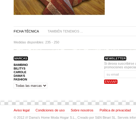
FICHA TÉCNICA
TAMBIÉN TENEMOS ...
Medidas disponibles:
235 - 250
MARCAS
NEWSLETTER
Si desea suscribirse 
BAMBINO
promociones especial
BILITYS
CAROLE
DAMA'S
FASHION
Aviso legal
Condiciones de uso
Sobre nosotros
Política de privacidad
© 2012 ///
Dama’s Home Moda Hogar S.L.
, Creado por
S&N Binari SL. Serveis info